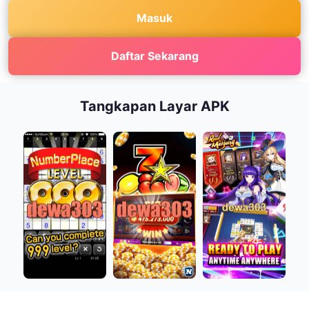
Masuk
Daftar Sekarang
Tangkapan Layar APK